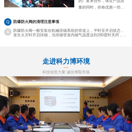
的厂家来合作，保证产品质
量的同时，价格优惠一些当
然是更好的。目前很多采购
商也都会通过网络来衡量防
防爆防火阀的清理注意事项
火阀执行器价格，确实网络
防爆防火阀一般安装在机械排烟系统的管道上，平时呈开启状态，
上不少批发商的价格都非常
发生火灾时开启排烟，当排烟管道内烟气温度达到280度时关闭，并
在一定时间内满足漏烟量和耐火完整性要求，起隔烟阻火作用。
优惠，那么对方提供的报价
就是真实的吗？网络低价能
购买到质优的产品吗？
走进科力博环境
科技创造力量 诚信博取市场