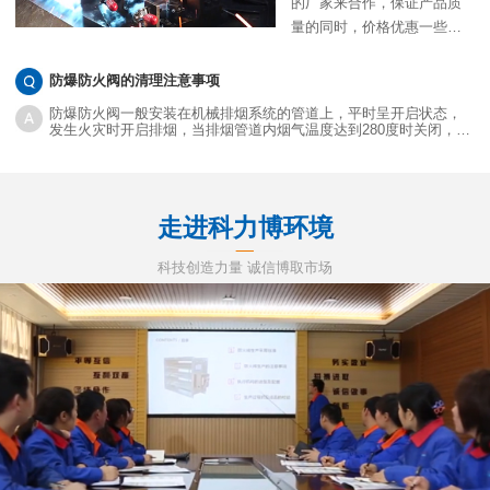
的厂家来合作，保证产品质
量的同时，价格优惠一些当
然是更好的。目前很多采购
商也都会通过网络来衡量防
防爆防火阀的清理注意事项
火阀执行器价格，确实网络
防爆防火阀一般安装在机械排烟系统的管道上，平时呈开启状态，
上不少批发商的价格都非常
发生火灾时开启排烟，当排烟管道内烟气温度达到280度时关闭，并
在一定时间内满足漏烟量和耐火完整性要求，起隔烟阻火作用。
优惠，那么对方提供的报价
就是真实的吗？网络低价能
购买到质优的产品吗？
走进科力博环境
科技创造力量 诚信博取市场